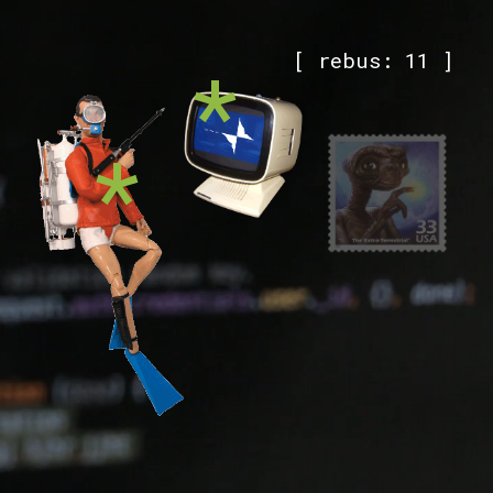
[ rebus: 11 ]
*
*